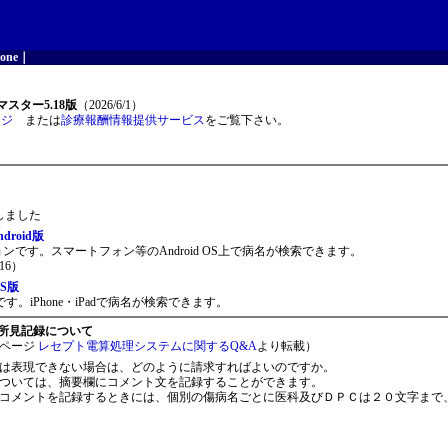
one
｜
スター5.18版
（2026/6/1）
ージ
または
診療報酬情報提供サービス
をご覧下さい。
開しました
roid版
ョンです。スマートフォン等のAndroid OS上で病名が検索できます。
16）
S版
。iPhone・iPadで病名が検索できます。
所見記録について
ページ
レセプト電算処理システムに関するQ&A
より転載）
は表現できない場合は、どのように請求すればよいのですか。
ついては、摘要欄にコメント文を記録することができます。
コメントを記録するときには、個別の傷病名ごとに医科及びＤＰＣは２０文字まで