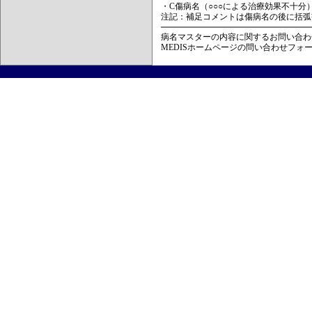
・C傷病名（○○○による治療効果不十分
注記：補足コメントは傷病名の後に括弧
病名マスターの内容に関するお問い合わ
MEDISホームページの問い合わせフォ