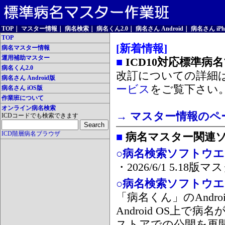
TOP
｜
マスター情報
｜
病名検索
｜
病名くん2.0
｜
病名さん Android
｜
病名さん iPh
TOP
[新着情報]
病名マスター情報
運用補助マスター
■
ICD10対応標準病
病名くん2.0
改訂についての詳細
病名さん Android版
ービス
をご覧下さい
病名さん iOS版
作業班について
オンライン病名検索
→ マスター情報のペ
ICDコードでも検索できます
ICD階層病名ブラウザ
■
病名マスター関連
○病名検索ソフトウエア
・2026/6/1 5.1
○病名検索ソフトウエア 
「病名くん」のAnd
Android OS上で
ストアでの公開を再開しま