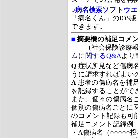
○病名検索ソフトウエア
「病名くん」のiOS版
できます。
■
摘要欄の補足コメ
（社会保険診療報
ムに関するQ&A
より
Q
症状所見など傷病
うに請求すればよい
A
患者の傷病名を補
を記録することがで
また、個々の傷病名
個別の傷病名ごとに
のコメント記録も可
補足コメント記録例
・A傷病名（○○○○○