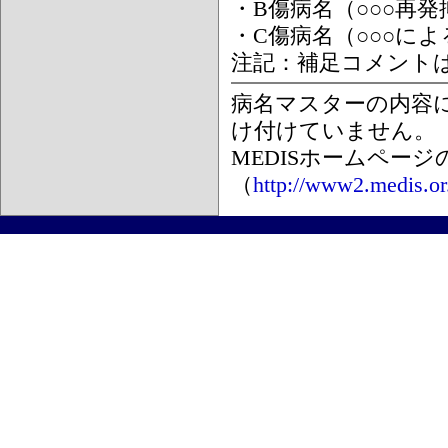
・B傷病名（○○○再
・C傷病名（○○○に
注記：補足コメント
病名マスターの内容
け付けていません。
MEDISホームペー
（
http://www2.medis.or