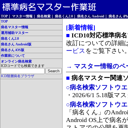
TOP
｜
マスター情報
｜
病名検索
｜
病名くん2.0
｜
病名さん Android
｜
病名さん iPh
TOP
[新着情報]
病名マスター情報
運用補助マスター
■
ICD10対応標準病
病名くん2.0
改訂についての詳細
病名さん Android版
ービス
をご覧下さい
病名さん iOS版
作業班について
オンライン病名検索
→ マスター情報のペ
ICDコードでも検索できます
ICD階層病名ブラウザ
■
病名マスター関連
○病名検索ソフトウエア
・2026/6/1 5.1
○病名検索ソフトウエア 
「病名くん」のAnd
Android OS上で
ストアでの公開を再開しま