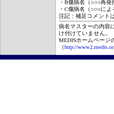
・B傷病名（○○○再
・C傷病名（○○○に
注記：補足コメント
病名マスターの内容
け付けていません。
MEDISホームペー
（
http://www2.medis.or