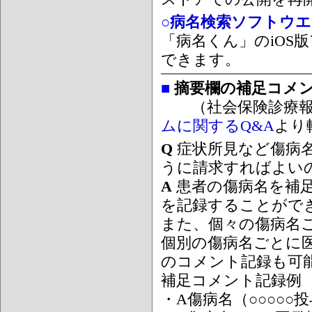
○病名検索ソフトウエア
「病名くん」のiOS版
できます。
■
摘要欄の補足コメ
（社会保険診療報
ムに関するQ&A
より
Q
症状所見など傷病
うに請求すればよい
A
患者の傷病名を補
を記録することがで
また、個々の傷病名
個別の傷病名ごとに
のコメント記録も可
補足コメント記録例
・A傷病名（○○○○○