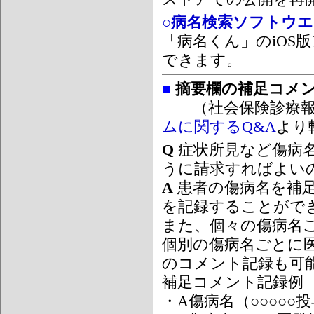
○病名検索ソフトウエア
「病名くん」のiOS版
できます。
■
摘要欄の補足コメ
（社会保険診療報
ムに関するQ&A
より
Q
症状所見など傷病
うに請求すればよい
A
患者の傷病名を補
を記録することがで
また、個々の傷病名
個別の傷病名ごとに
のコメント記録も可
補足コメント記録例
・A傷病名（○○○○○