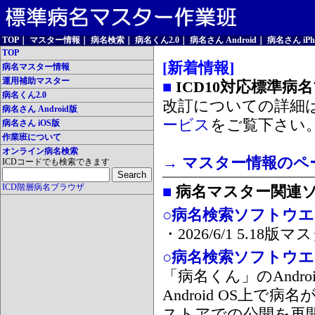
TOP
｜
マスター情報
｜
病名検索
｜
病名くん2.0
｜
病名さん Android
｜
病名さん iPh
TOP
[新着情報]
病名マスター情報
運用補助マスター
■
ICD10対応標準病
病名くん2.0
改訂についての詳細
病名さん Android版
ービス
をご覧下さい
病名さん iOS版
作業班について
オンライン病名検索
→ マスター情報のペ
ICDコードでも検索できます
ICD階層病名ブラウザ
■
病名マスター関連
○病名検索ソフトウエア
・2026/6/1 5.1
○病名検索ソフトウエア 
「病名くん」のAnd
Android OS上で
ストアでの公開を再開しま