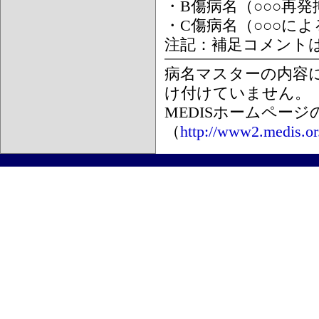
・B傷病名（○○○再
・C傷病名（○○○に
注記：補足コメント
病名マスターの内容
け付けていません。
MEDISホームペー
（
http://www2.medis.or