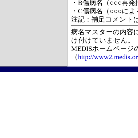
・B傷病名（○○○再
・C傷病名（○○○に
注記：補足コメント
病名マスターの内容
け付けていません。
MEDISホームペー
（
http://www2.medis.or