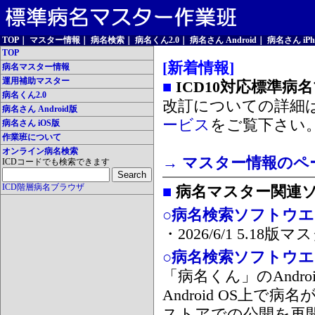
TOP
｜
マスター情報
｜
病名検索
｜
病名くん2.0
｜
病名さん Android
｜
病名さん iPh
TOP
[新着情報]
病名マスター情報
運用補助マスター
■
ICD10対応標準病
病名くん2.0
改訂についての詳細
病名さん Android版
ービス
をご覧下さい
病名さん iOS版
作業班について
オンライン病名検索
→ マスター情報のペ
ICDコードでも検索できます
ICD階層病名ブラウザ
■
病名マスター関連
○病名検索ソフトウエア
・2026/6/1 5.1
○病名検索ソフトウエア 
「病名くん」のAnd
Android OS上で
ストアでの公開を再開しま