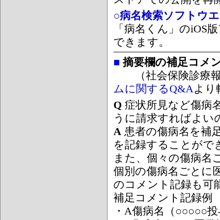
○病名検索ソフトウエア
「病名くん」のiOS版
できます。
■
摘要欄の補足コメ
（社会保険診療報
ムに関するQ&A
より
Q
症状所見など傷病
うに請求すればよい
A
患者の傷病名を補
を記録することがで
また、個々の傷病名
個別の傷病名ごとに
のコメント記録も可
補足コメント記録例
・A傷病名（○○○○○