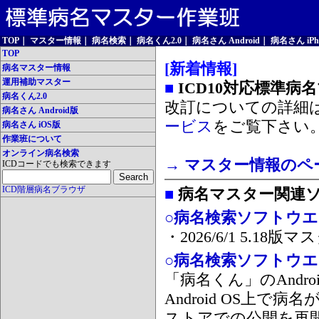
TOP
｜
マスター情報
｜
病名検索
｜
病名くん2.0
｜
病名さん Android
｜
病名さん iPh
TOP
[新着情報]
病名マスター情報
運用補助マスター
■
ICD10対応標準病
病名くん2.0
改訂についての詳細
病名さん Android版
ービス
をご覧下さい
病名さん iOS版
作業班について
オンライン病名検索
→ マスター情報のペ
ICDコードでも検索できます
ICD階層病名ブラウザ
■
病名マスター関連
○病名検索ソフトウエア
・2026/6/1 5.1
○病名検索ソフトウエア 
「病名くん」のAnd
Android OS上で
ストアでの公開を再開しま