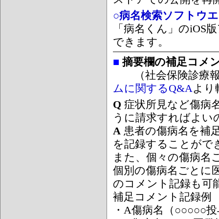
○病名検索ソフトウエア
「病名くん」のiOS版
できます。
■
摘要欄の補足コメ
（社会保険診療報
ムに関するQ&A
より
Q
症状所見など傷病
うに請求すればよい
A
患者の傷病名を補
を記録することがで
また、個々の傷病名
個別の傷病名ごとに
のコメント記録も可
補足コメント記録例
・A傷病名（○○○○○