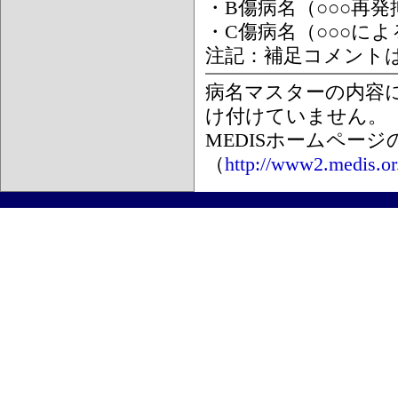
・B傷病名（○○○再
・C傷病名（○○○に
注記：補足コメント
病名マスターの内容
け付けていません。
MEDISホームペー
（
http://www2.medis.or