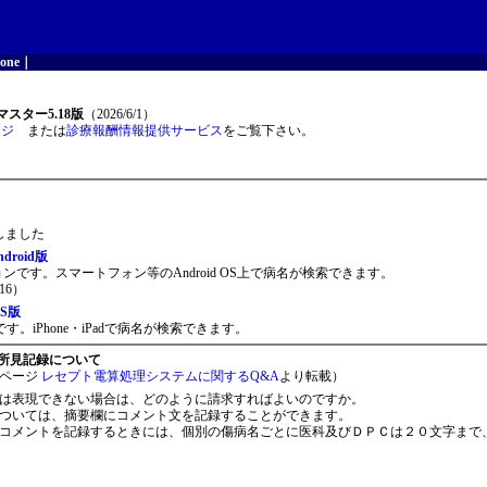
one
｜
スター5.18版
（2026/6/1）
ージ
または
診療報酬情報提供サービス
をご覧下さい。
開しました
roid版
ョンです。スマートフォン等のAndroid OS上で病名が検索できます。
16）
S版
。iPhone・iPadで病名が検索できます。
所見記録について
ページ
レセプト電算処理システムに関するQ&A
より転載）
は表現できない場合は、どのように請求すればよいのですか。
ついては、摘要欄にコメント文を記録することができます。
コメントを記録するときには、個別の傷病名ごとに医科及びＤＰＣは２０文字まで