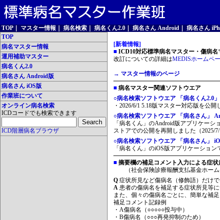
TOP
｜
マスター情報
｜
病名検索
｜
病名くん2.0
｜
病名さん Android
｜
病名さん iPh
TOP
[新着情報]
病名マスター情報
■
ICD10対応標準病名マスター・傷病名マ
運用補助マスター
改訂についての詳細は
MEDISホームペ
病名くん2.0
→ マスター情報のページ
病名さん Android版
病名さん iOS版
■
病名マスター関連ソフトウエア
作業班について
○病名検索ソフトウエア 「病名くん2.0」
オンライン病名検索
・2026/6/1 5.18版マスター対応版を公
ICDコードでも検索できます
○病名検索ソフトウエア 「病名さん」 And
「病名くん」のAndroid版アプリケーシ
ICD階層病名ブラウザ
ストアでの公開を再開しました（2025/7/
○病名検索ソフトウエア 「病名さん」 iO
「病名くん」のiOS版アプリケーションです
■
摘要欄の補足コメント入力による症状
（社会保険診療報酬支払基金ホーム
Q
症状所見など傷病名（修飾語）だけで
A
患者の傷病名を補足する症状所見等に
また、個々の傷病名ごとに、簡単な補足
補足コメント記録例
・A傷病名（○○○○○投与中）
・B傷病名（○○○再発抑制のため）