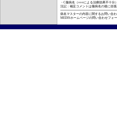
・C傷病名（○○○による治療効果不十分
注記：補足コメントは傷病名の後に括弧
病名マスターの内容に関するお問い合わ
MEDISホームページの問い合わせフォ