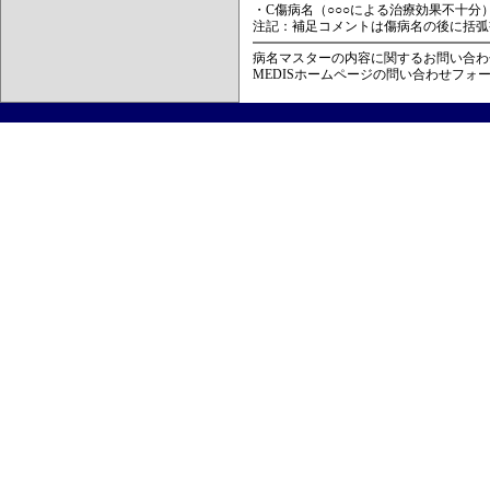
・C傷病名（○○○による治療効果不十分
注記：補足コメントは傷病名の後に括弧
病名マスターの内容に関するお問い合わ
MEDISホームページの問い合わせフォ