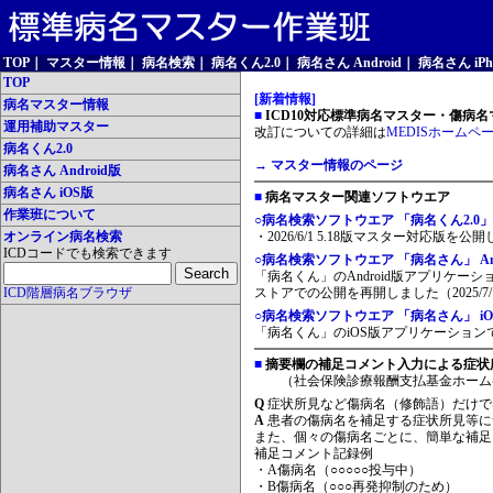
TOP
｜
マスター情報
｜
病名検索
｜
病名くん2.0
｜
病名さん Android
｜
病名さん iPh
TOP
[新着情報]
病名マスター情報
■
ICD10対応標準病名マスター・傷病名マ
運用補助マスター
改訂についての詳細は
MEDISホームペ
病名くん2.0
→ マスター情報のページ
病名さん Android版
病名さん iOS版
■
病名マスター関連ソフトウエア
作業班について
○病名検索ソフトウエア 「病名くん2.0」
オンライン病名検索
・2026/6/1 5.18版マスター対応版を公
ICDコードでも検索できます
○病名検索ソフトウエア 「病名さん」 And
「病名くん」のAndroid版アプリケーシ
ICD階層病名ブラウザ
ストアでの公開を再開しました（2025/7/
○病名検索ソフトウエア 「病名さん」 iO
「病名くん」のiOS版アプリケーションです
■
摘要欄の補足コメント入力による症状
（社会保険診療報酬支払基金ホーム
Q
症状所見など傷病名（修飾語）だけで
A
患者の傷病名を補足する症状所見等に
また、個々の傷病名ごとに、簡単な補足
補足コメント記録例
・A傷病名（○○○○○投与中）
・B傷病名（○○○再発抑制のため）