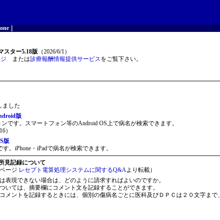
one
｜
スター5.18版
（2026/6/1）
ージ
または
診療報酬情報提供サービス
をご覧下さい。
開しました
roid版
ョンです。スマートフォン等のAndroid OS上で病名が検索できます。
16）
S版
。iPhone・iPadで病名が検索できます。
所見記録について
ページ
レセプト電算処理システムに関するQ&A
より転載）
は表現できない場合は、どのように請求すればよいのですか。
ついては、摘要欄にコメント文を記録することができます。
コメントを記録するときには、個別の傷病名ごとに医科及びＤＰＣは２０文字まで