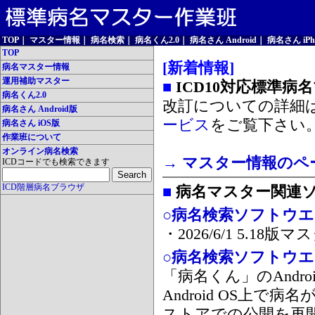
TOP
｜
マスター情報
｜
病名検索
｜
病名くん2.0
｜
病名さん Android
｜
病名さん iPh
TOP
[新着情報]
病名マスター情報
運用補助マスター
■
ICD10対応標準病
病名くん2.0
改訂についての詳細
病名さん Android版
ービス
をご覧下さい
病名さん iOS版
作業班について
オンライン病名検索
→ マスター情報のペ
ICDコードでも検索できます
ICD階層病名ブラウザ
■
病名マスター関連
○病名検索ソフトウエア
・2026/6/1 5.1
○病名検索ソフトウエア 
「病名くん」のAnd
Android OS上で
ストアでの公開を再開しま