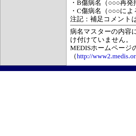
・B傷病名（○○○再
・C傷病名（○○○に
注記：補足コメント
病名マスターの内容
け付けていません。
MEDISホームペー
（
http://www2.medis.or