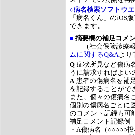
○病名検索ソフトウエア
「病名くん」のiOS版
できます。
■
摘要欄の補足コメ
（社会保険診療報
ムに関するQ&A
より
Q
症状所見など傷病
うに請求すればよい
A
患者の傷病名を補
を記録することがで
また、個々の傷病名
個別の傷病名ごとに
のコメント記録も可
補足コメント記録例
・A傷病名（○○○○○