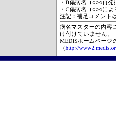
・B傷病名（○○○再
・C傷病名（○○○に
注記：補足コメント
病名マスターの内容
け付けていません。
MEDISホームペー
（
http://www2.medis.or