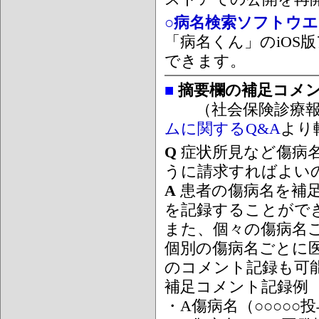
○病名検索ソフトウエア
「病名くん」のiOS版
できます。
■
摘要欄の補足コメ
（社会保険診療報
ムに関するQ&A
より
Q
症状所見など傷病
うに請求すればよい
A
患者の傷病名を補
を記録することがで
また、個々の傷病名
個別の傷病名ごとに
のコメント記録も可
補足コメント記録例
・A傷病名（○○○○○