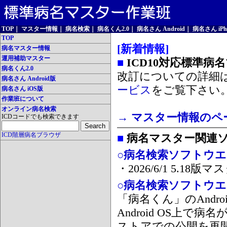
TOP
｜
マスター情報
｜
病名検索
｜
病名くん2.0
｜
病名さん Android
｜
病名さん iPh
TOP
[新着情報]
病名マスター情報
運用補助マスター
■
ICD10対応標準病
病名くん2.0
改訂についての詳細
病名さん Android版
ービス
をご覧下さい
病名さん iOS版
作業班について
オンライン病名検索
→ マスター情報のペ
ICDコードでも検索できます
ICD階層病名ブラウザ
■
病名マスター関連
○病名検索ソフトウエア
・2026/6/1 5.1
○病名検索ソフトウエア 
「病名くん」のAnd
Android OS上で
ストアでの公開を再開しま