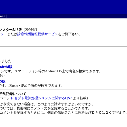
one
｜
スター5.18版
（2026/6/1）
ージ
または
診療報酬情報提供サービス
をご覧下さい。
開しました
roid版
ョンです。スマートフォン等のAndroid OS上で病名が検索できます。
16）
S版
。iPhone・iPadで病名が検索できます。
所見記録について
ページ
レセプト電算処理システムに関するQ&A
より転載）
は表現できない場合は、どのように請求すればよいのですか。
ついては、摘要欄にコメント文を記録することができます。
コメントを記録するときには、個別の傷病名ごとに医科及びＤＰＣは２０文字まで