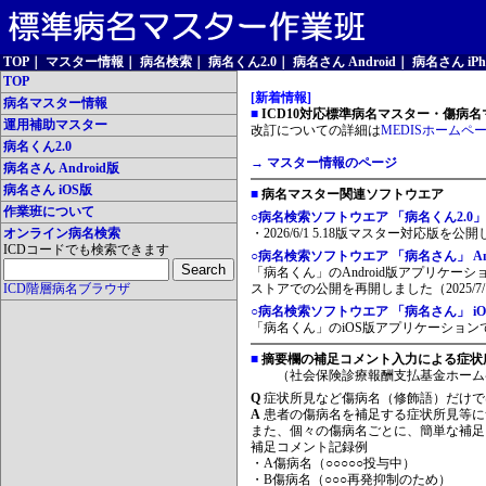
TOP
｜
マスター情報
｜
病名検索
｜
病名くん2.0
｜
病名さん Android
｜
病名さん iPh
TOP
[新着情報]
病名マスター情報
■
ICD10対応標準病名マスター・傷病名マ
運用補助マスター
改訂についての詳細は
MEDISホームペ
病名くん2.0
→ マスター情報のページ
病名さん Android版
病名さん iOS版
■
病名マスター関連ソフトウエア
作業班について
○病名検索ソフトウエア 「病名くん2.0」
オンライン病名検索
・2026/6/1 5.18版マスター対応版を公
ICDコードでも検索できます
○病名検索ソフトウエア 「病名さん」 And
「病名くん」のAndroid版アプリケーシ
ICD階層病名ブラウザ
ストアでの公開を再開しました（2025/7/
○病名検索ソフトウエア 「病名さん」 iO
「病名くん」のiOS版アプリケーションです
■
摘要欄の補足コメント入力による症状
（社会保険診療報酬支払基金ホーム
Q
症状所見など傷病名（修飾語）だけで
A
患者の傷病名を補足する症状所見等に
また、個々の傷病名ごとに、簡単な補足
補足コメント記録例
・A傷病名（○○○○○投与中）
・B傷病名（○○○再発抑制のため）