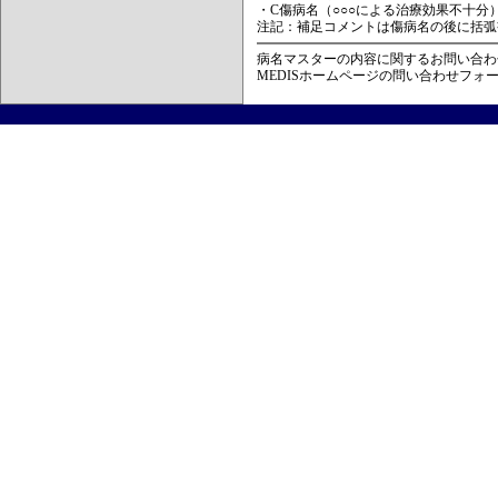
・C傷病名（○○○による治療効果不十分
注記：補足コメントは傷病名の後に括弧
病名マスターの内容に関するお問い合わ
MEDISホームページの問い合わせフォ