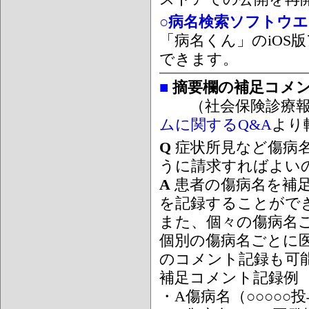
○病名検索ソフトウエア
「病名くん」のiOS版
できます。
■
摘要欄の補足コメ
（社会保険診療報
ムに関するQ&A
より
Q
症状所見など傷病
うに請求すればよい
A
患者の傷病名を補
を記録することがで
また、個々の傷病名
個別の傷病名ごとに
のコメント記録も可
補足コメント記録例
・A傷病名（○○○○○