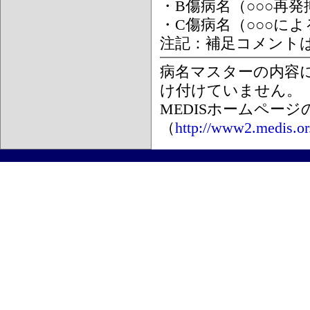
・B傷病名（○○○再
・C傷病名（○○○に
注記：補足コメント
病名マスターの内容
け付けていません。
MEDISホームペー
（
http://www2.medis.or