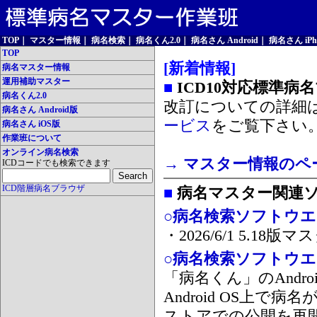
TOP
｜
マスター情報
｜
病名検索
｜
病名くん2.0
｜
病名さん Android
｜
病名さん iPh
TOP
[新着情報]
病名マスター情報
運用補助マスター
■
ICD10対応標準病
病名くん2.0
改訂についての詳細
病名さん Android版
ービス
をご覧下さい
病名さん iOS版
作業班について
オンライン病名検索
→ マスター情報のペ
ICDコードでも検索できます
ICD階層病名ブラウザ
■
病名マスター関連
○病名検索ソフトウエア
・2026/6/1 5.1
○病名検索ソフトウエア 
「病名くん」のAnd
Android OS上で
ストアでの公開を再開しま