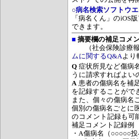
○病名検索ソフトウエア
「病名くん」のiOS版
できます。
■
摘要欄の補足コメ
（社会保険診療報
ムに関するQ&A
より
Q
症状所見など傷病
うに請求すればよい
A
患者の傷病名を補
を記録することがで
また、個々の傷病名
個別の傷病名ごとに
のコメント記録も可
補足コメント記録例
・A傷病名（○○○○○