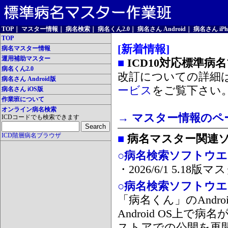
TOP
｜
マスター情報
｜
病名検索
｜
病名くん2.0
｜
病名さん Android
｜
病名さん iPh
TOP
[新着情報]
病名マスター情報
運用補助マスター
■
ICD10対応標準病
病名くん2.0
改訂についての詳細
病名さん Android版
ービス
をご覧下さい
病名さん iOS版
作業班について
オンライン病名検索
→ マスター情報のペ
ICDコードでも検索できます
ICD階層病名ブラウザ
■
病名マスター関連
○病名検索ソフトウエア
・2026/6/1 5.1
○病名検索ソフトウエア 
「病名くん」のAnd
Android OS上で
ストアでの公開を再開しま