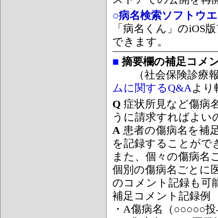
○病名検索ソフトウエア
「病名くん」のiOS版
できます。
■
摘要欄の補足コメ
（社会保険診療報
ムに関するQ&A
より
Q
症状所見など傷病
うに請求すればよい
A
患者の傷病名を補
を記録することがで
また、個々の傷病名
個別の傷病名ごとに
のコメント記録も可
補足コメント記録例
・A傷病名（○○○○○