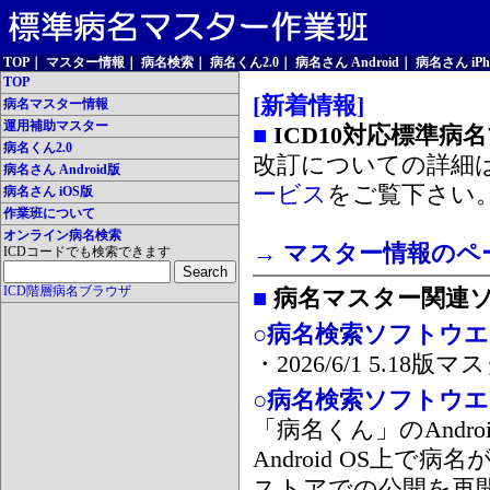
TOP
｜
マスター情報
｜
病名検索
｜
病名くん2.0
｜
病名さん Android
｜
病名さん iPh
TOP
[新着情報]
病名マスター情報
運用補助マスター
■
ICD10対応標準病
病名くん2.0
改訂についての詳細
病名さん Android版
ービス
をご覧下さい
病名さん iOS版
作業班について
オンライン病名検索
→ マスター情報のペ
ICDコードでも検索できます
ICD階層病名ブラウザ
■
病名マスター関連
○病名検索ソフトウエア
・2026/6/1 5.1
○病名検索ソフトウエア 
「病名くん」のAnd
Android OS上で
ストアでの公開を再開しま