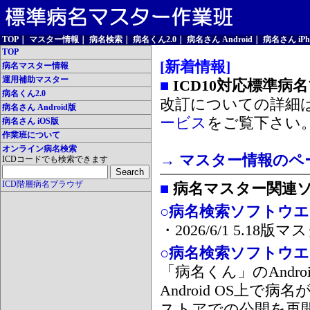
TOP
｜
マスター情報
｜
病名検索
｜
病名くん2.0
｜
病名さん Android
｜
病名さん iPh
TOP
[新着情報]
病名マスター情報
運用補助マスター
■
ICD10対応標準病
病名くん2.0
改訂についての詳細
病名さん Android版
ービス
をご覧下さい
病名さん iOS版
作業班について
オンライン病名検索
→ マスター情報のペ
ICDコードでも検索できます
ICD階層病名ブラウザ
■
病名マスター関連
○病名検索ソフトウエア
・2026/6/1 5.1
○病名検索ソフトウエア 
「病名くん」のAnd
Android OS上で
ストアでの公開を再開しま