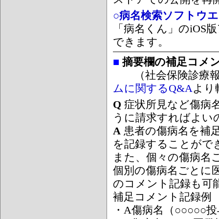
○病名検索ソフトウエア
「病名くん」のiOS版
できます。
■
摘要欄の補足コメ
（社会保険診療報
ムに関するQ&A
より
Q
症状所見など傷病
うに請求すればよい
A
患者の傷病名を補
を記録することがで
また、個々の傷病名
個別の傷病名ごとに
のコメント記録も可
補足コメント記録例
・A傷病名（○○○○○