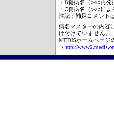
・B傷病名（○○○再
・C傷病名（○○○に
注記：補足コメント
病名マスターの内容
け付けていません。
MEDISホームペー
（
http://www2.medis.or