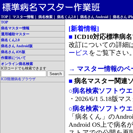
TOP
｜
マスター情報
｜
病名検索
｜
病名くん2.0
｜
病名さん Android
｜
病名さん iPh
TOP
[新着情報]
病名マスター情報
運用補助マスター
■
ICD10対応標準病
病名くん2.0
改訂についての詳細
病名さん Android版
ービス
をご覧下さい
病名さん iOS版
作業班について
オンライン病名検索
→ マスター情報のペ
ICDコードでも検索できます
ICD階層病名ブラウザ
■
病名マスター関連
○病名検索ソフトウエア
・2026/6/1 5.1
○病名検索ソフトウエア 
「病名くん」のAnd
Android OS上で
ストアでの公開を再開しま