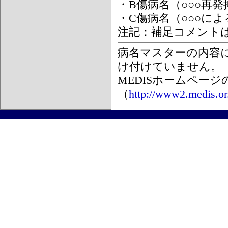
・B傷病名（○○○再
・C傷病名（○○○に
注記：補足コメント
病名マスターの内容
け付けていません。
MEDISホームペー
（
http://www2.medis.or