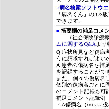
○病名検索ソフトウエア
「病名くん」のiOS版
できます。
■
摘要欄の補足コメ
（社会保険診療報
ムに関するQ&A
より
Q
症状所見など傷病
うに請求すればよい
A
患者の傷病名を補
を記録することがで
また、個々の傷病名
個別の傷病名ごとに
のコメント記録も可
補足コメント記録例
・A傷病名（○○○○○