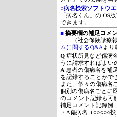
○病名検索ソフトウエア
「病名くん」のiOS版
できます。
■
摘要欄の補足コメ
（社会保険診療報
ムに関するQ&A
より
Q
症状所見など傷病
うに請求すればよい
A
患者の傷病名を補
を記録することがで
また、個々の傷病名
個別の傷病名ごとに
のコメント記録も可
補足コメント記録例
・A傷病名（○○○○○