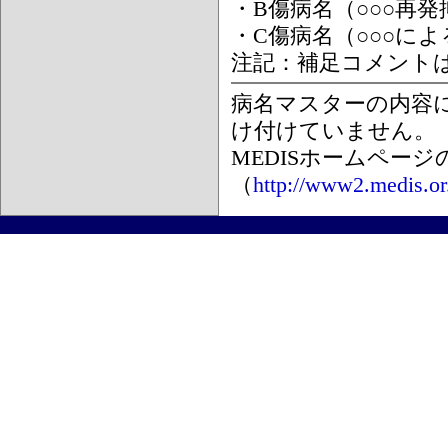
・B傷病名（○○○再
・C傷病名（○○○に
注記：補足コメント
病名マスターの内容
け付けていません。
MEDISホームペー
（
http://www2.medis.or