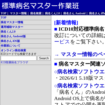
TOP
｜
マスター情報
｜
病名検索
｜
病名くん2.0
｜
病名さん Android
｜
病名さん iPh
TOP
[新着情報]
病名マスター情報
運用補助マスター
■
ICD10対応標準病
病名くん2.0
改訂についての詳細
病名さん Android版
ービス
をご覧下さい
病名さん iOS版
作業班について
オンライン病名検索
→ マスター情報のペ
ICDコードでも検索できます
ICD階層病名ブラウザ
■
病名マスター関連
○病名検索ソフトウエア
・2026/6/1 5.1
○病名検索ソフトウエア 
「病名くん」のAnd
Android OS上で
ストアでの公開を再開しま