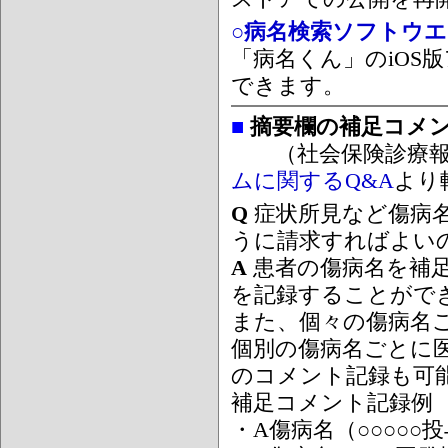
○病名検索ソフトウエア
「病名くん」のiOS版
できます。
■
摘要欄の補足コメ
（社会保険診療報
ムに関するQ&A
より
Q
症状所見など傷病
うに請求すればよい
A
患者の傷病名を補
を記録することがで
また、個々の傷病名
個別の傷病名ごとに
のコメント記録も可
補足コメント記録例
・A傷病名（○○○○○