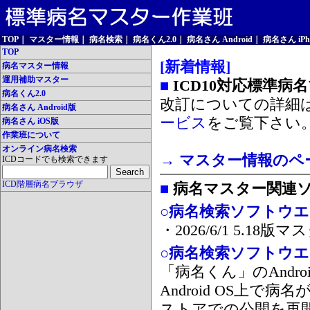
TOP
｜
マスター情報
｜
病名検索
｜
病名くん2.0
｜
病名さん Android
｜
病名さん iPh
TOP
[新着情報]
病名マスター情報
運用補助マスター
■
ICD10対応標準病
病名くん2.0
改訂についての詳細
病名さん Android版
ービス
をご覧下さい
病名さん iOS版
作業班について
オンライン病名検索
→ マスター情報のペ
ICDコードでも検索できます
ICD階層病名ブラウザ
■
病名マスター関連
○病名検索ソフトウエア
・2026/6/1 5.1
○病名検索ソフトウエア 
「病名くん」のAnd
Android OS上で
ストアでの公開を再開しま