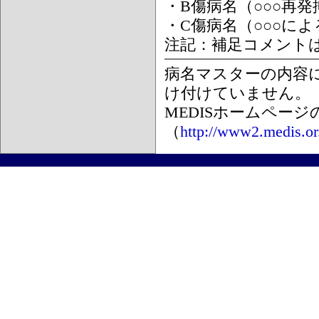
・B傷病名（○○○再
・C傷病名（○○○に
注記：補足コメント
病名マスターの内容
け付けていません。
MEDISホームペー
（
http://www2.medis.or