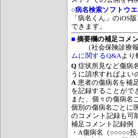
○病名検索ソフトウエア
「病名くん」のiOS版
できます。
■
摘要欄の補足コメ
（社会保険診療報
ムに関するQ&A
より
Q
症状所見など傷病
うに請求すればよい
A
患者の傷病名を補
を記録することがで
また、個々の傷病名
個別の傷病名ごとに
のコメント記録も可
補足コメント記録例
・A傷病名（○○○○○