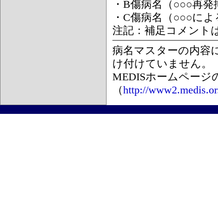
・B傷病名（○○○再
・C傷病名（○○○に
注記：補足コメント
病名マスターの内容
け付けていません。
MEDISホームペー
（
http://www2.medis.or