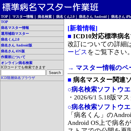
TOP
｜
マスター情報
｜
病名検索
｜
病名くん2.0
｜
病名さん Android
｜
病名さん iPh
TOP
[新着情報]
病名マスター情報
運用補助マスター
■
ICD10対応標準病
病名くん2.0
改訂についての詳細
病名さん Android版
ービス
をご覧下さい
病名さん iOS版
作業班について
オンライン病名検索
→ マスター情報のペ
ICDコードでも検索できます
ICD階層病名ブラウザ
■
病名マスター関連
○病名検索ソフトウエア
・2026/6/1 5.1
○病名検索ソフトウエア 
「病名くん」のAnd
Android OS上で
ストアでの公開を再開しま