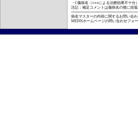
・C傷病名（○○○による治療効果不十分
注記：補足コメントは傷病名の後に括弧
病名マスターの内容に関するお問い合わ
MEDISホームページの問い合わせフォ