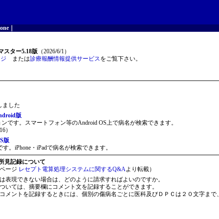
one
｜
スター5.18版
（2026/6/1）
ージ
または
診療報酬情報提供サービス
をご覧下さい。
開しました
roid版
ョンです。スマートフォン等のAndroid OS上で病名が検索できます。
16）
S版
。iPhone・iPadで病名が検索できます。
所見記録について
ページ
レセプト電算処理システムに関するQ&A
より転載）
は表現できない場合は、どのように請求すればよいのですか。
ついては、摘要欄にコメント文を記録することができます。
コメントを記録するときには、個別の傷病名ごとに医科及びＤＰＣは２０文字まで