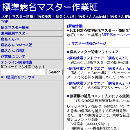
TOP
｜
マスター情報
｜
病名検索
｜
病名くん2.0
｜
病名さん Android
｜
病名さん iPh
TOP
[新着情報]
病名マスター情報
■
ICD10対応標準病名マスター・傷病名マ
運用補助マスター
改訂についての詳細は
MEDISホームペ
病名くん2.0
→ マスター情報のページ
病名さん Android版
病名さん iOS版
■
病名マスター関連ソフトウエア
作業班について
○病名検索ソフトウエア 「病名くん2.0」
オンライン病名検索
・2026/6/1 5.18版マスター対応版を公
ICDコードでも検索できます
○病名検索ソフトウエア 「病名さん」 And
「病名くん」のAndroid版アプリケーシ
ICD階層病名ブラウザ
ストアでの公開を再開しました（2025/7/
○病名検索ソフトウエア 「病名さん」 iO
「病名くん」のiOS版アプリケーションです
■
摘要欄の補足コメント入力による症状
（社会保険診療報酬支払基金ホーム
Q
症状所見など傷病名（修飾語）だけで
A
患者の傷病名を補足する症状所見等に
また、個々の傷病名ごとに、簡単な補足
補足コメント記録例
・A傷病名（○○○○○投与中）
・B傷病名（○○○再発抑制のため）