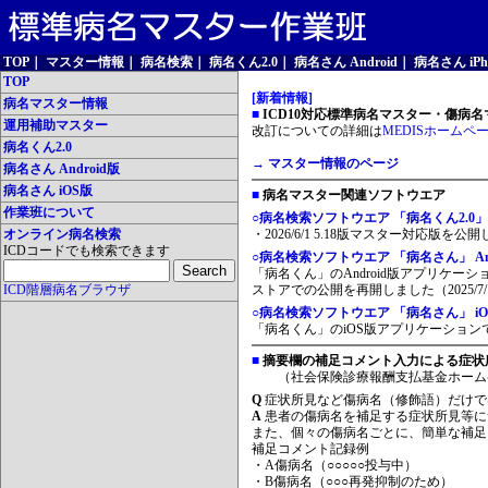
TOP
｜
マスター情報
｜
病名検索
｜
病名くん2.0
｜
病名さん Android
｜
病名さん iPh
TOP
[新着情報]
病名マスター情報
■
ICD10対応標準病名マスター・傷病名マ
運用補助マスター
改訂についての詳細は
MEDISホームペ
病名くん2.0
→ マスター情報のページ
病名さん Android版
病名さん iOS版
■
病名マスター関連ソフトウエア
作業班について
○病名検索ソフトウエア 「病名くん2.0」
オンライン病名検索
・2026/6/1 5.18版マスター対応版を公
ICDコードでも検索できます
○病名検索ソフトウエア 「病名さん」 And
「病名くん」のAndroid版アプリケーシ
ICD階層病名ブラウザ
ストアでの公開を再開しました（2025/7/
○病名検索ソフトウエア 「病名さん」 iO
「病名くん」のiOS版アプリケーションです
■
摘要欄の補足コメント入力による症状
（社会保険診療報酬支払基金ホーム
Q
症状所見など傷病名（修飾語）だけで
A
患者の傷病名を補足する症状所見等に
また、個々の傷病名ごとに、簡単な補足
補足コメント記録例
・A傷病名（○○○○○投与中）
・B傷病名（○○○再発抑制のため）