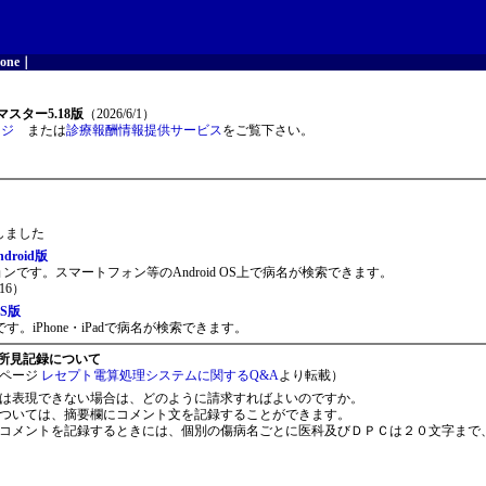
one
｜
スター5.18版
（2026/6/1）
ージ
または
診療報酬情報提供サービス
をご覧下さい。
開しました
roid版
ョンです。スマートフォン等のAndroid OS上で病名が検索できます。
16）
S版
。iPhone・iPadで病名が検索できます。
所見記録について
ページ
レセプト電算処理システムに関するQ&A
より転載）
は表現できない場合は、どのように請求すればよいのですか。
ついては、摘要欄にコメント文を記録することができます。
コメントを記録するときには、個別の傷病名ごとに医科及びＤＰＣは２０文字まで