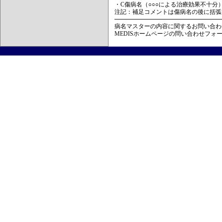
・C傷病名（○○○による治療効果不十分
注記：補足コメントは傷病名の後に括弧
病名マスターの内容に関するお問い合わ
MEDISホームページの問い合わせフォ