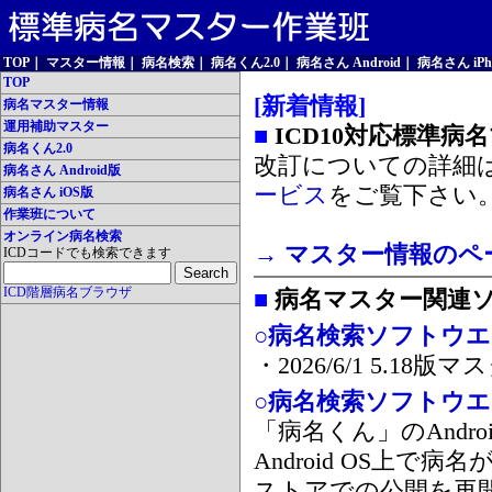
TOP
｜
マスター情報
｜
病名検索
｜
病名くん2.0
｜
病名さん Android
｜
病名さん iPh
TOP
[新着情報]
病名マスター情報
運用補助マスター
■
ICD10対応標準病
病名くん2.0
改訂についての詳細
病名さん Android版
ービス
をご覧下さい
病名さん iOS版
作業班について
オンライン病名検索
→ マスター情報のペ
ICDコードでも検索できます
ICD階層病名ブラウザ
■
病名マスター関連
○病名検索ソフトウエア
・2026/6/1 5.1
○病名検索ソフトウエア 
「病名くん」のAnd
Android OS上で
ストアでの公開を再開しま