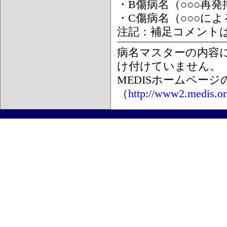
・B傷病名（○○○再
・C傷病名（○○○に
注記：補足コメント
病名マスターの内容
け付けていません。
MEDISホームペー
（
http://www2.medis.or