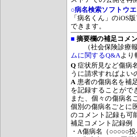
○病名検索ソフトウエア
「病名くん」のiOS版
できます。
■
摘要欄の補足コメ
（社会保険診療報
ムに関するQ&A
より
Q
症状所見など傷病
うに請求すればよい
A
患者の傷病名を補
を記録することがで
また、個々の傷病名
個別の傷病名ごとに
のコメント記録も可
補足コメント記録例
・A傷病名（○○○○○