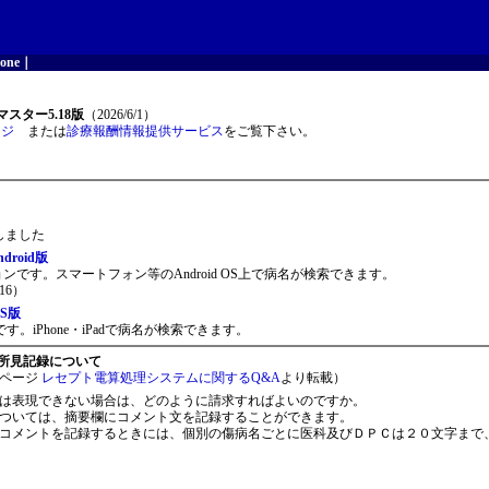
one
｜
スター5.18版
（2026/6/1）
ージ
または
診療報酬情報提供サービス
をご覧下さい。
開しました
roid版
ョンです。スマートフォン等のAndroid OS上で病名が検索できます。
16）
S版
。iPhone・iPadで病名が検索できます。
所見記録について
ページ
レセプト電算処理システムに関するQ&A
より転載）
は表現できない場合は、どのように請求すればよいのですか。
ついては、摘要欄にコメント文を記録することができます。
コメントを記録するときには、個別の傷病名ごとに医科及びＤＰＣは２０文字まで