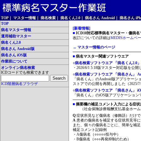
TOP
｜
マスター情報
｜
病名検索
｜
病名くん2.0
｜
病名さん Android
｜
病名さん iPh
TOP
[新着情報]
病名マスター情報
■
ICD10対応標準病名マスター・傷病名マ
運用補助マスター
改訂についての詳細は
MEDISホームペ
病名くん2.0
→ マスター情報のページ
病名さん Android版
病名さん iOS版
■
病名マスター関連ソフトウエア
作業班について
○病名検索ソフトウエア 「病名くん2.0」
オンライン病名検索
・2026/6/1 5.18版マスター対応版を公
ICDコードでも検索できます
○病名検索ソフトウエア 「病名さん」 And
「病名くん」のAndroid版アプリケーシ
ICD階層病名ブラウザ
ストアでの公開を再開しました（2025/7/
○病名検索ソフトウエア 「病名さん」 iO
「病名くん」のiOS版アプリケーションです
■
摘要欄の補足コメント入力による症状
（社会保険診療報酬支払基金ホーム
Q
症状所見など傷病名（修飾語）だけで
A
患者の傷病名を補足する症状所見等に
また、個々の傷病名ごとに、簡単な補足
補足コメント記録例
・A傷病名（○○○○○投与中）
・B傷病名（○○○再発抑制のため）