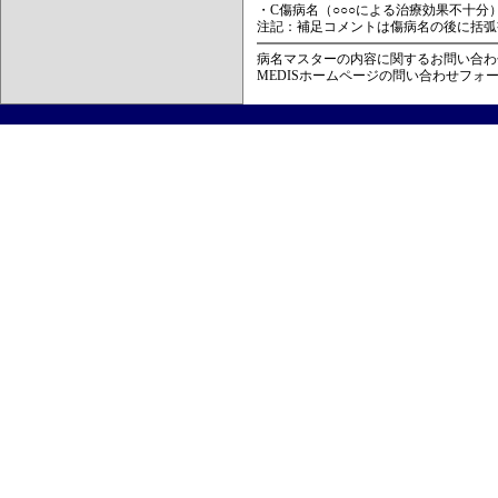
・C傷病名（○○○による治療効果不十分
注記：補足コメントは傷病名の後に括弧
病名マスターの内容に関するお問い合わ
MEDISホームページの問い合わせフォ