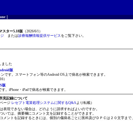
one
｜
スター5.18版
（2026/6/1）
ージ
または
診療報酬情報提供サービス
をご覧下さい。
開しました
roid版
ョンです。スマートフォン等のAndroid OS上で病名が検索できます。
16）
S版
。iPhone・iPadで病名が検索できます。
所見記録について
ページ
レセプト電算処理システムに関するQ&A
より転載）
は表現できない場合は、どのように請求すればよいのですか。
ついては、摘要欄にコメント文を記録することができます。
コメントを記録するときには、個別の傷病名ごとに医科及びＤＰＣは２０文字まで