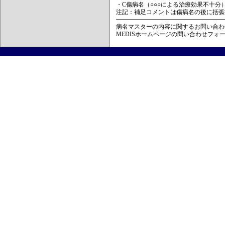
・C傷病名（○○○による治療効果不十分
注記：補足コメントは傷病名の後に括弧
病名マスターの内容に関するお問い合わ
MEDISホームページの問い合わせフォ