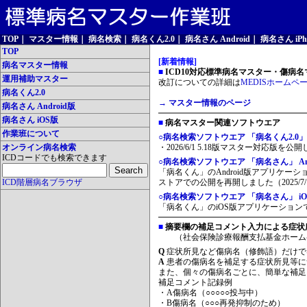
TOP
｜
マスター情報
｜
病名検索
｜
病名くん2.0
｜
病名さん Android
｜
病名さん iPh
TOP
[新着情報]
病名マスター情報
■
ICD10対応標準病名マスター・傷病名マ
運用補助マスター
改訂についての詳細は
MEDISホームペ
病名くん2.0
→ マスター情報のページ
病名さん Android版
病名さん iOS版
■
病名マスター関連ソフトウエア
作業班について
○病名検索ソフトウエア 「病名くん2.0」
オンライン病名検索
・2026/6/1 5.18版マスター対応版を公
ICDコードでも検索できます
○病名検索ソフトウエア 「病名さん」 And
「病名くん」のAndroid版アプリケーシ
ICD階層病名ブラウザ
ストアでの公開を再開しました（2025/7/
○病名検索ソフトウエア 「病名さん」 iO
「病名くん」のiOS版アプリケーションです
■
摘要欄の補足コメント入力による症状
（社会保険診療報酬支払基金ホーム
Q
症状所見など傷病名（修飾語）だけで
A
患者の傷病名を補足する症状所見等に
また、個々の傷病名ごとに、簡単な補足
補足コメント記録例
・A傷病名（○○○○○投与中）
・B傷病名（○○○再発抑制のため）