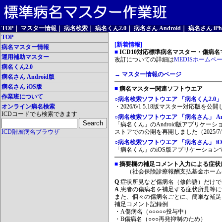
TOP
｜
マスター情報
｜
病名検索
｜
病名くん2.0
｜
病名さん Android
｜
病名さん iPh
TOP
[新着情報]
病名マスター情報
■
ICD10対応標準病名マスター・傷病名マ
運用補助マスター
改訂についての詳細は
MEDISホームペ
病名くん2.0
→ マスター情報のページ
病名さん Android版
病名さん iOS版
■
病名マスター関連ソフトウエア
作業班について
○病名検索ソフトウエア 「病名くん2.0」
オンライン病名検索
・2026/6/1 5.18版マスター対応版を公
ICDコードでも検索できます
○病名検索ソフトウエア 「病名さん」 And
「病名くん」のAndroid版アプリケーシ
ICD階層病名ブラウザ
ストアでの公開を再開しました（2025/7/
○病名検索ソフトウエア 「病名さん」 iO
「病名くん」のiOS版アプリケーションです
■
摘要欄の補足コメント入力による症状
（社会保険診療報酬支払基金ホーム
Q
症状所見など傷病名（修飾語）だけで
A
患者の傷病名を補足する症状所見等に
また、個々の傷病名ごとに、簡単な補足
補足コメント記録例
・A傷病名（○○○○○投与中）
・B傷病名（○○○再発抑制のため）