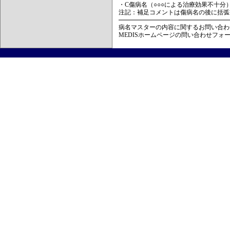
・C傷病名（○○○による治療効果不十分
注記：補足コメントは傷病名の後に括弧
病名マスターの内容に関するお問い合わ
MEDISホームページの問い合わせフォ