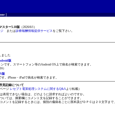
one
｜
スター5.18版
（2026/6/1）
ージ
または
診療報酬情報提供サービス
をご覧下さい。
開しました
roid版
ョンです。スマートフォン等のAndroid OS上で病名が検索できます。
16）
S版
。iPhone・iPadで病名が検索できます。
所見記録について
ページ
レセプト電算処理システムに関するQ&A
より転載）
は表現できない場合は、どのように請求すればよいのですか。
ついては、摘要欄にコメント文を記録することができます。
コメントを記録するときには、個別の傷病名ごとに医科及びＤＰＣは２０文字まで