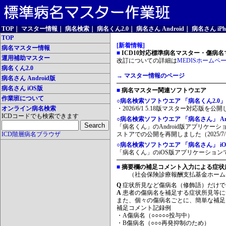
TOP
｜
マスター情報
｜
病名検索
｜
病名くん2.0
｜
病名さん Android
｜
病名さん iPh
TOP
[新着情報]
病名マスター情報
■
ICD10対応標準病名マスター・傷病名マ
運用補助マスター
改訂についての詳細は
MEDISホームペ
病名くん2.0
→ マスター情報のページ
病名さん Android版
病名さん iOS版
■
病名マスター関連ソフトウエア
作業班について
○病名検索ソフトウエア 「病名くん2.0」
オンライン病名検索
・2026/6/1 5.18版マスター対応版を公
ICDコードでも検索できます
○病名検索ソフトウエア 「病名さん」 And
「病名くん」のAndroid版アプリケーシ
ICD階層病名ブラウザ
ストアでの公開を再開しました（2025/7/
○病名検索ソフトウエア 「病名さん」 iO
「病名くん」のiOS版アプリケーションです
■
摘要欄の補足コメント入力による症状
（社会保険診療報酬支払基金ホーム
Q
症状所見など傷病名（修飾語）だけで
A
患者の傷病名を補足する症状所見等に
また、個々の傷病名ごとに、簡単な補足
補足コメント記録例
・A傷病名（○○○○○投与中）
・B傷病名（○○○再発抑制のため）