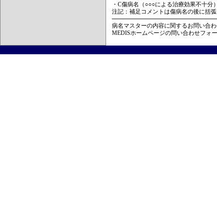
・C傷病名（○○○による治療効果不十分
注記：補足コメントは傷病名の後に括弧
病名マスターの内容に関するお問い合わ
MEDISホームページの問い合わせフォ