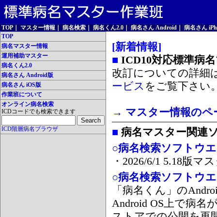
TOP
｜
マスター情報
｜
病名検索
｜
病名くん2.0
｜
病名さん Android
｜
病名さん iPh
TOP
[新着情報]
病名マスター情報
運用補助マスター
■
ICD10対応標準病
病名くん2.0
改訂についての詳細
病名さん Android版
ービス
をご覧下さい
病名さん iOS版
作業班について
オンライン病名検索
→ マスター情報のペ
ICDコードでも検索できます
ICD階層病名ブラウザ
■
病名マスター関連
○病名検索ソフトウエア
・2026/6/1 5.1
○病名検索ソフトウエア 
「病名くん」のAnd
Android OS上で
ストアでの公開を再開しま