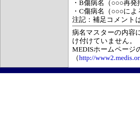
・B傷病名（○○○再
・C傷病名（○○○に
注記：補足コメント
病名マスターの内容
け付けていません。
MEDISホームペー
（
http://www2.medis.or