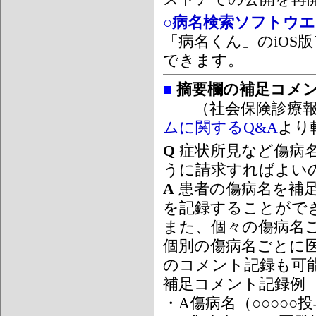
○病名検索ソフトウエア
「病名くん」のiOS版
できます。
■
摘要欄の補足コメ
（社会保険診療報
ムに関するQ&A
より
Q
症状所見など傷病
うに請求すればよい
A
患者の傷病名を補
を記録することがで
また、個々の傷病名
個別の傷病名ごとに
のコメント記録も可
補足コメント記録例
・A傷病名（○○○○○