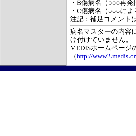
・B傷病名（○○○再
・C傷病名（○○○に
注記：補足コメント
病名マスターの内容
け付けていません。
MEDISホームペー
（
http://www2.medis.or