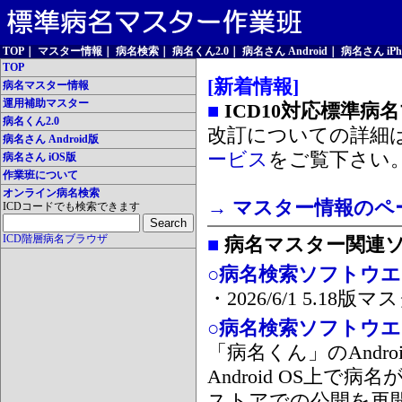
TOP
｜
マスター情報
｜
病名検索
｜
病名くん2.0
｜
病名さん Android
｜
病名さん iPh
TOP
[新着情報]
病名マスター情報
運用補助マスター
■
ICD10対応標準病
病名くん2.0
改訂についての詳細
病名さん Android版
ービス
をご覧下さい
病名さん iOS版
作業班について
オンライン病名検索
→ マスター情報のペ
ICDコードでも検索できます
ICD階層病名ブラウザ
■
病名マスター関連
○病名検索ソフトウエア
・2026/6/1 5.1
○病名検索ソフトウエア 
「病名くん」のAnd
Android OS上で
ストアでの公開を再開しま