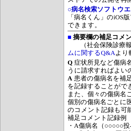
○病名検索ソフトウエア
「病名くん」のiOS版
できます。
■
摘要欄の補足コメ
（社会保険診療報
ムに関するQ&A
より
Q
症状所見など傷病
うに請求すればよい
A
患者の傷病名を補
を記録することがで
また、個々の傷病名
個別の傷病名ごとに
のコメント記録も可
補足コメント記録例
・A傷病名（○○○○○